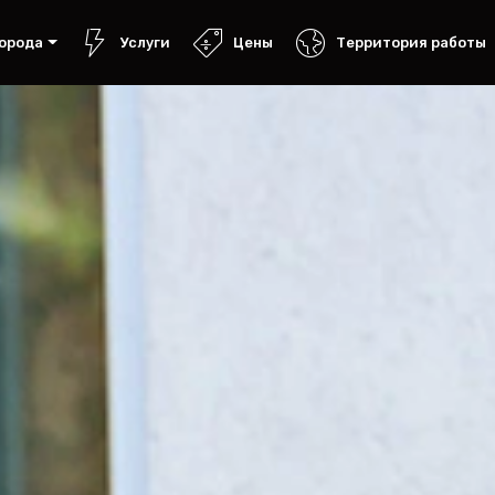
орода
Услуги
Цены
Территория работы